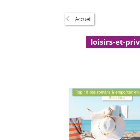
Skip
to
content
Accueil
loisirs-et-p