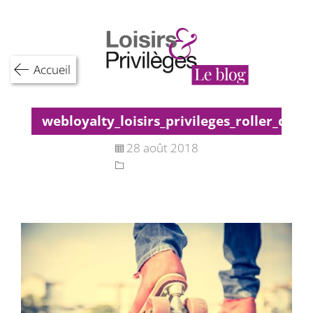
Skip
to
content
Accueil
webloyalty_loisirs_privileges_roller_derb
28 août 2018