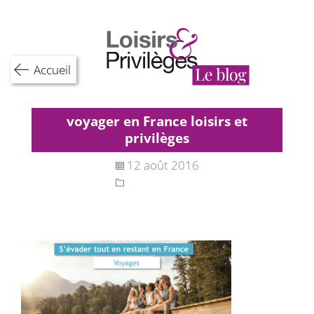
Skip
to
content
Accueil
voyager en France loisirs et
privilèges
12 août 2016