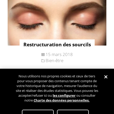
Restructuration des sourcils
15 mars 2018
Bien-être
Nous utilisons nos propres cookies et ceux de tiers
Navigation
pour vous proposer des contenus tenant compte de
Articles plus
des
votre historique de navigation, mesurer l’audience du
anciens
site et réaliser des études statistiques. Vous pouvez les
articles
accepter/refuser ici ou
les configurer
ou consulter
notre
Charte des données personnelles.
Conditions Générales d’Utilisation
Paramétrez mes cookies