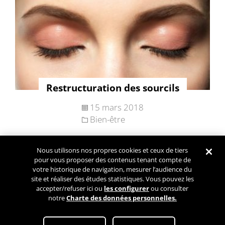
Restructuration des sourcils
15 mars 2018
Bien-être
Nous utilisons nos propres cookies et ceux de tiers
Navigation
pour vous proposer des contenus tenant compte de
Articles plus
des
votre historique de navigation, mesurer l’audience du
anciens
site et réaliser des études statistiques. Vous pouvez les
articles
accepter/refuser ici ou
les configurer
ou consulter
notre
Charte des données personnelles.
Conditions Générales d’Utilisation
Paramétrez mes cookies