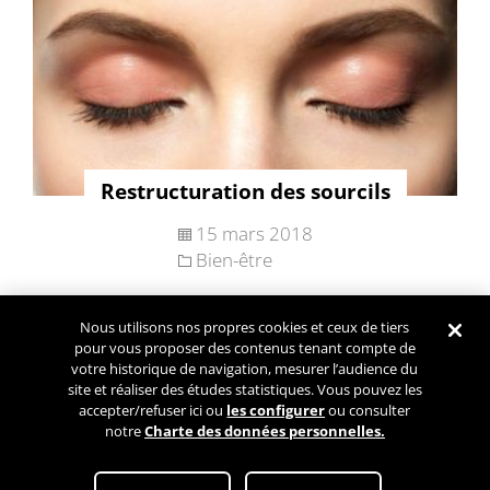
Restructuration des sourcils
15 mars 2018
Bien-être
Nous utilisons nos propres cookies et ceux de tiers
Navigation
pour vous proposer des contenus tenant compte de
Articles plus
des
votre historique de navigation, mesurer l’audience du
anciens
site et réaliser des études statistiques. Vous pouvez les
articles
accepter/refuser ici ou
les configurer
ou consulter
notre
Charte des données personnelles.
Conditions Générales d’Utilisation
Paramétrez mes cookies