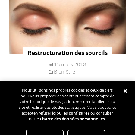
Restructuration des sourcils
15 mars 2018
Bien-être
Nous utilisons nos propres cookies et ceux de tiers
Navigation
pour vous proposer des contenus tenant compte de
Articles plus
des
votre historique de navigation, mesurer l’audience du
anciens
site et réaliser des études statistiques. Vous pouvez les
articles
accepter/refuser ici ou
les configurer
ou consulter
notre
Charte des données personnelles.
Conditions Générales d’Utilisation
Paramétrez mes cookies