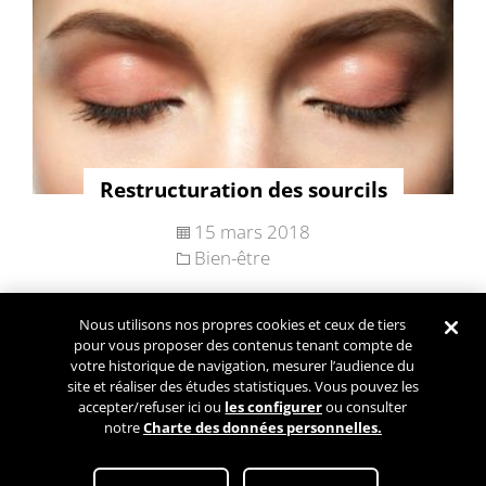
Restructuration des sourcils
15 mars 2018
Bien-être
Nous utilisons nos propres cookies et ceux de tiers
Navigation
pour vous proposer des contenus tenant compte de
Articles plus
des
votre historique de navigation, mesurer l’audience du
anciens
site et réaliser des études statistiques. Vous pouvez les
articles
accepter/refuser ici ou
les configurer
ou consulter
notre
Charte des données personnelles.
Conditions Générales d’Utilisation
Paramétrez mes cookies