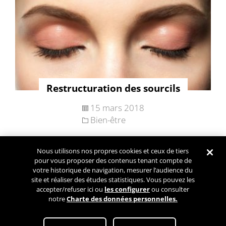
Restructuration des sourcils
15 mars 2018
Bien-être
Nous utilisons nos propres cookies et ceux de tiers
Navigation
pour vous proposer des contenus tenant compte de
Articles plus
des
votre historique de navigation, mesurer l’audience du
anciens
site et réaliser des études statistiques. Vous pouvez les
articles
accepter/refuser ici ou
les configurer
ou consulter
notre
Charte des données personnelles.
Conditions Générales d’Utilisation
Paramétrez mes cookies