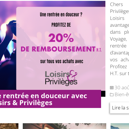
Chers
Privilèg
Loisirs
avantage
dans pl
Voyage,
rentrée
d’avant
vos acha
Profite
H.T. sur 
30 ao
e rentrée en douceur avec
Bien-ê
sirs & Privilèges
Lire la 