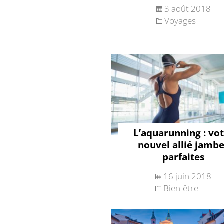
3 août 2018
Voyages
L’aquarunning : vo
nouvel allié jamb
parfaites
16 juin 2018
Bien-être