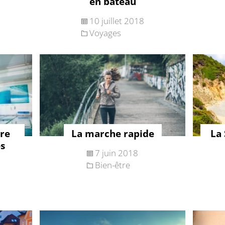
en bateau
10 juillet 2018
Voyages
tre
La marche rapide
La 
es
7 juin 2018
Bien-être