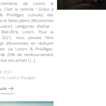
 membres de Loisirs &
es, C’est la rentrée ! Grâce à
 & Privilèges, cumulez des
s et faites pleins d’économies
usieurs catégories d’achat :
 Bien-Être, Loisirs. Pour la
 2021, vous pouvez faire
age d’économies en réalisant
ts via Loisirs & Privilèges.
z de 20% de remboursement
tous vos achats ! […]
ût 2021
tre
,
Loisirs
,
Voyages
suite