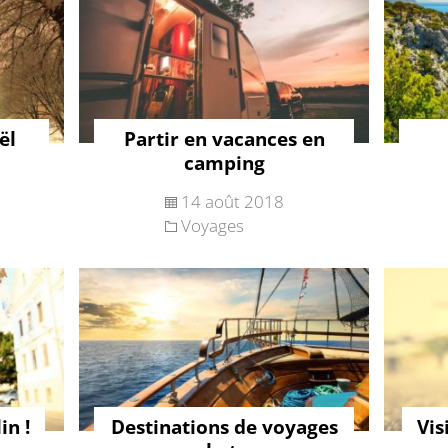
ël
Partir en vacances en
camping
14 août 2018
Voyages
in !
Destinations de voyages
Vis