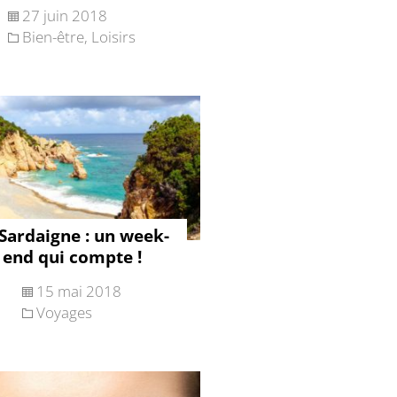
27 juin 2018
Bien-être
,
Loisirs
Sardaigne : un week-
end qui compte !
15 mai 2018
Voyages